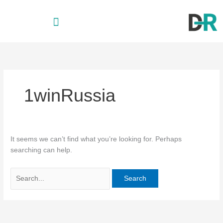
Skip
Search
to
for:
content
1winRussia
It seems we can’t find what you’re looking for. Perhaps
searching can help.