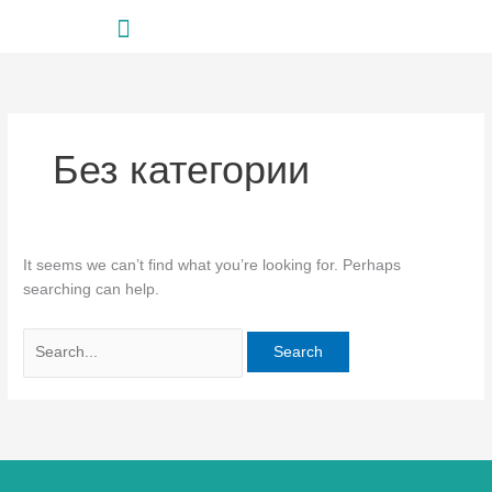
Skip
Search
to
for:
content
Без категории
It seems we can’t find what you’re looking for. Perhaps
searching can help.